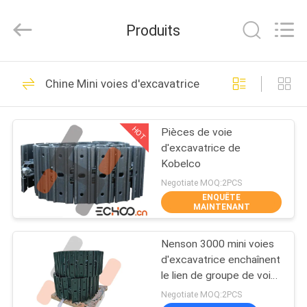
2026
Echoo
Corporation.
Produits
All
Rights
Reserved.
MAISON
855
Chine Mini voies d'excavatrice
Mini rouleaux
PRODUITS
d'excavatrice
HOT
Pièces de voie
d'excavatrice de
AU
Kobelco
SUJET
Negotiate MOQ:2PCS
ENQUÊTE
DE
MAINTENANT
452
NOUS
Mini pignons
Nenson 3000 mini voies
d'excavatrice enchaînent
VISITE
d'excavatrice
le lien de groupe de voie
de pièces de train
D'USINE
Negotiate MOQ:2PCS