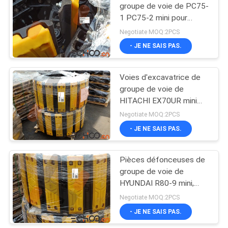
groupe de voie de PC75-
1 PC75-2 mini pour
21
l'excavatrice de contrat
Negotiate MOQ:2PCS
de KOMATSU
Chenille Crane
- JE NE SAIS PAS.
Undercarriage Parts
Voies d'excavatrice de
groupe de voie de
HITACHI EX70UR mini
pour l'excavatrice
Negotiate MOQ:2PCS
compacte
- JE NE SAIS PAS.
74
Pièces défonceuses de
Pièces d'usage
groupe de voie de
HYUNDAI R80-9 mini,
pièces compactes
Negotiate MOQ:2PCS
durables d'excavatrice
- JE NE SAIS PAS.