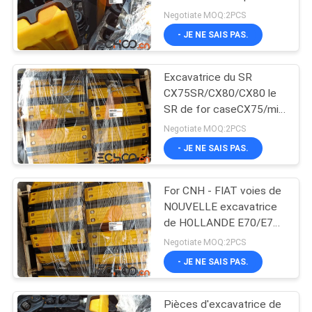
chargeur de voie
des pièces d'excavatrice
Negotiate MOQ:2PCS
pour la mini excavatrice
- JE NE SAIS PAS.
PRIVACY
184
POLICY
Pièces de train
Excavatrice du SR
CX75SR/CX80/CX80 le
d'atterrissage de
SR de for caseCX75/mini
dépiste le groupe 1 ans
bouteur
Negotiate MOQ:2PCS
de garantie
- JE NE SAIS PAS.
For CNH - FIAT voies de
1126
NOUVELLE excavatrice
Pièces de train de
de HOLLANDE E70/E70B
mini avec la protection
Negotiate MOQ:2PCS
roulement de
de voie de polyuréthane
- JE NE SAIS PAS.
rechange
Pièces d'excavatrice de