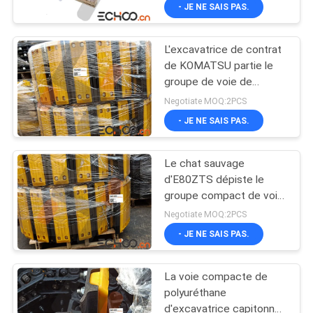
d'atterrissage d'Assy
- JE NE SAIS PAS.
CONTRÔLE
L'excavatrice de contrat
DE
375
de KOMATSU partie le
QUALITÉ
groupe de voie de
Mini voies
PC88MR -8 avec la
Negotiate MOQ:2PCS
d'excavatrice
protection de
NOUVELLES
- JE NE SAIS PAS.
polyuréthane
Le chat sauvage
DEMANDEZ
d'E80ZTS dépiste le
UNE
groupe compact de voie
964
d'excavatrice avec la
CITATION
Negotiate MOQ:2PCS
longévité élevée
Pièces compactes
- JE NE SAIS PAS.
PLAN
de train
La voie compacte de
DU
d'atterrissage de
polyuréthane
SITE
d'excavatrice capitonne