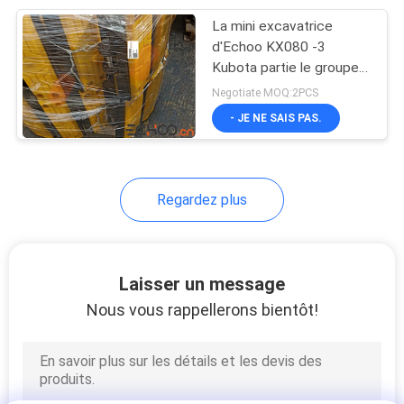
La mini excavatrice
367
d'Echoo KX080 -3
Kubota partie le groupe
Voie en caoutchouc
compact de voie
Negotiate MOQ:2PCS
d'excavatrice
- JE NE SAIS PAS.
Regardez plus
225
Cylindre de tendeur
Laisser un message
de voie
Nous vous rappellerons bientôt!