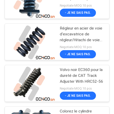
chargeur de voie
train d'atterrissage de
Negotiate MOQ:10 pcs
Volvo
- JE NE SAIS PAS.
PRIVACY
184
POLICY
Pièces de train
Régleur en acier de voie
d'excavatrice de
d'atterrissage de
régleur/Hitachi de voie
de Hitachi Ex60 de haute
bouteur
Negotiate MOQ:10 pcs
résistance
- JE NE SAIS PAS.
Volvo noir EC360 pour la
1126
dureté de CAT Track
Pièces de train de
Adjuster With HRC52-56
Negotiate MOQ:10 pcs
roulement de
- JE NE SAIS PAS.
rechange
Colorez le cylindre