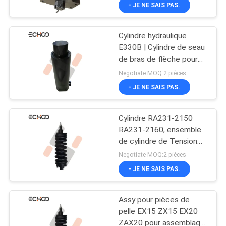
roulement des mini-
- JE NE SAIS PAS.
pelles Assy
CONTRÔLE
Cylindre hydraulique
DE
375
E330B | Cylindre de seau
QUALITÉ
de bras de flèche pour
Mini voies
pièces de rechange
Negotiate MOQ:2 pièces
d'excavatrice
d'excavatrice Caterpillar
NOUVELLES
- JE NE SAIS PAS.
E330B
Cylindre RA231-2150
DEMANDEZ
RA231-2160, ensemble
UNE
de cylindre de Tension
964
de réglage de piste
CITATION
Negotiate MOQ:2 pièces
gauche et droite
Pièces compactes
- JE NE SAIS PAS.
PLAN
de train
Assy pour pièces de
DU
d'atterrissage de
pelle EX15 ZX15 EX20
SITE
ZAX20 pour assemblage