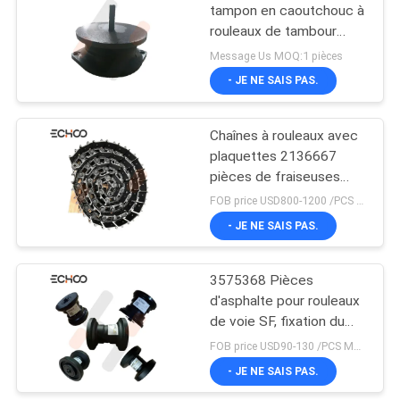
tampon en caoutchouc à
rouleaux de tambour
21
Parties détachées
Message Us MOQ:1 pièces
d'équipements de
Chenille Crane
- JE NE SAIS PAS.
construction
Undercarriage Parts
Chaînes à rouleaux avec
plaquettes 2136667
pièces de fraiseuses
routières
FOB price USD800-1200 /PCS MOQ:2 PCS
- JE NE SAIS PAS.
74
3575368 Pièces
Pièces d'usage
d'asphalte pour rouleaux
de voie SF, fixation du
châssis
FOB price USD90-130 /PCS MOQ:2 PCS
- JE NE SAIS PAS.