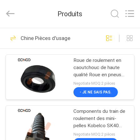
2026
Echoo
Corporation.
Produits
All
Rights
Reserved.
MAISON
855
Chine Pièces d'usage
Mini rouleaux
PRODUITS
d'excavatrice
Roue de roulement en
caoutchouc de haute
AU
qualité Roue en pneus
SUJET
solides pour pavés
Negotiate MOQ:2 pièces
DE
- JE NE SAIS PAS.
452
NOUS
Mini pignons
Components du train de
roulement des mini-
VISITE
d'excavatrice
pelles Kobelco SK40
Components du train de
D'USINE
Negotiate MOQ:2 pièces