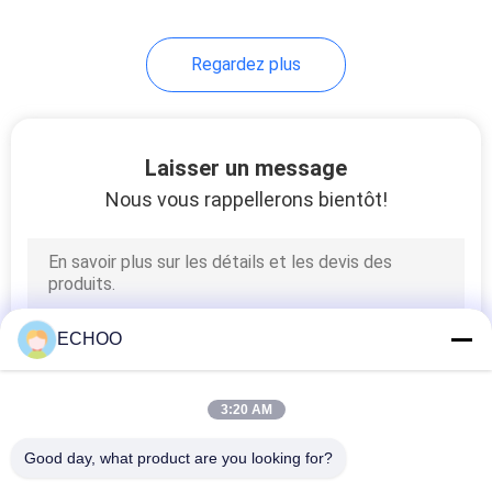
367
Regardez plus
Voie en caoutchouc
Laisser un message
Nous vous rappellerons bientôt!
225
Cylindre de tendeur
ECHOO
de voie
3:20 AM
Good day, what product are you looking for?