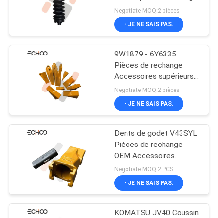
chargeur de voie
de cylindres à haute
Negotiate MOQ:2 pièces
tension de haute qualité
- JE NE SAIS PAS.
PRIVACY
Hitachi
184
POLICY
Pièces de train
9W1879 - 6Y6335
Pièces de rechange
d'atterrissage de
Accessoires supérieurs
Prix en gros pour
bouteur
Negotiate MOQ:2 pièces
l'adaptateur de dents de
- JE NE SAIS PAS.
seau de l'excavatrice
CAT
Dents de godet V43SYL
1126
Pièces de rechange
Pièces de train de
OEM Accessoires
supérieurs pour
Negotiate MOQ:2 PCS
roulement de
excavatrice Prix de gros
- JE NE SAIS PAS.
rechange
KOMATSU JV40 Coussin