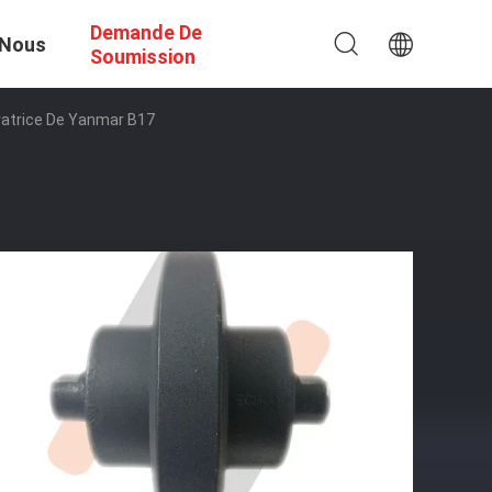
Demande De
 Nous
Soumission
avatrice De Yanmar B17