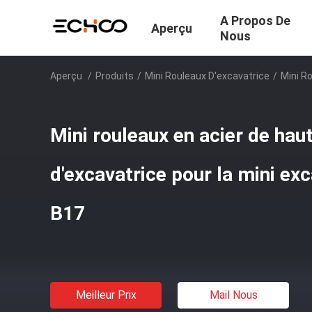
A Propos De
Aperçu
Nous
Aperçu
/
Produits
/
Mini Rouleaux D'excavatrice
/
Mini R
Mini rouleaux en acier de hau
d'excavatrice pour la mini ex
B17
Meilleur Prix
Mail Nous