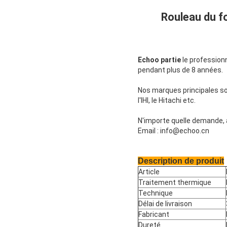
Rouleau du f
Echoo partie
le professionn
pendant plus de 8 années.
Nos marques principales son
l'IHI, le Hitachi etc.
N'importe quelle demande, a
Email : info@echoo.cn
Description de produit
Article
Traitement thermique
Technique
Délai de livraison
Fabricant
Dureté