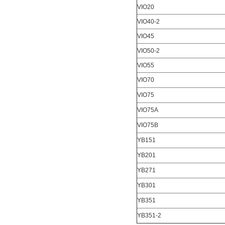
VIO20
VIO40-2
VIO45
VIO50-2
VIO55
VIO70
VIO75
VIO75A
VIO75B
YB151
YB201
YB271
YB301
YB351
YB351-2