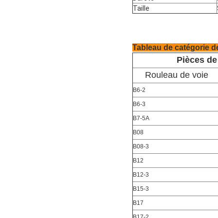
Taille
Tableau de catégorie 
Pièces de
Rouleau de voie
B6-2
B6-3
B7-5A
B08
B08-3
B12
B12-3
B15-3
B17
B17-2