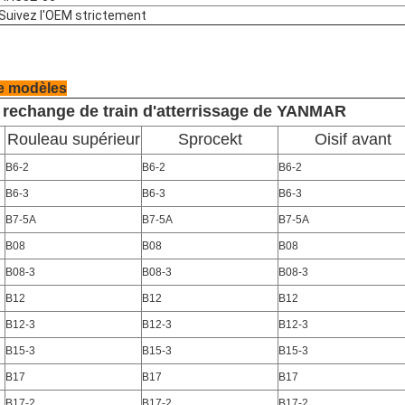
Suivez l'OEM strictement
de modèles
 rechange de train d'atterrissage de YANMAR
Rouleau supérieur
Sprocekt
Oisif avant
B6-2
B6-2
B6-2
B6-3
B6-3
B6-3
B7-5A
B7-5A
B7-5A
B08
B08
B08
B08-3
B08-3
B08-3
B12
B12
B12
B12-3
B12-3
B12-3
B15-3
B15-3
B15-3
B17
B17
B17
B17-2
B17-2
B17-2