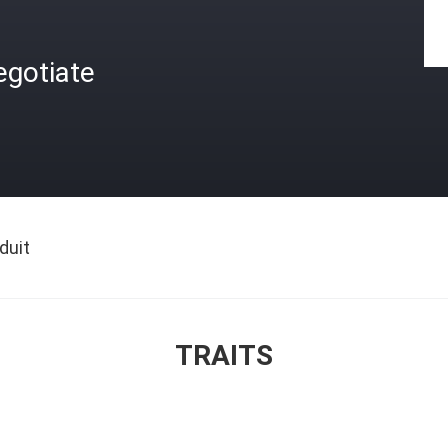
egotiate
duit
TRAITS