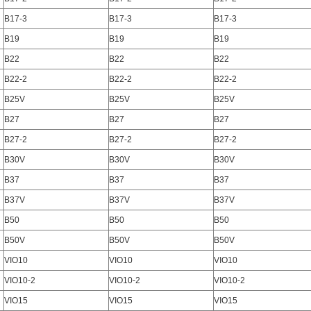
B17-3
B17-3
B17-3
B19
B19
B19
B22
B22
B22
B22-2
B22-2
B22-2
B25V
B25V
B25V
B27
B27
B27
B27-2
B27-2
B27-2
B30V
B30V
B30V
B37
B37
B37
B37V
B37V
B37V
B50
B50
B50
B50V
B50V
B50V
VIO10
VIO10
VIO10
VIO10-2
VIO10-2
VIO10-2
VIO15
VIO15
VIO15