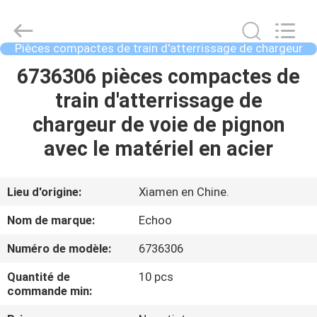
2026
Echoo
Corporation.
All
Rights
Pièces compactes de train d'atterrissage de chargeur
Reserved.
de voie
MAISON
6736306 pièces compactes de
train d'atterrissage de
PRODUITS
chargeur de voie de pignon
avec le matériel en acier
AU
SUJET
Lieu d'origine:
Xiamen en Chine.
DE
Nom de marque:
Echoo
NOUS
Numéro de modèle:
6736306
Quantité de
10 pcs
VISITE
commande min:
D'USINE