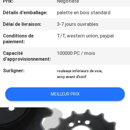
Prix:
Negotiate
Détails d'emballage:
palette en bois standard
CONTRÔLE
DE
Délai de livraison:
3-7 jours ouvrables
QUALITÉ
Conditions de
T/T, western union, paypal
paiement:
NOUVELLES
Capacité
100000 PC / mois
d'approvisionnement:
DEMANDEZ
Surligner:
,
rouleaux inférieurs de voie
assy avant d'oisif
UNE
CITATION
MEILLEUR PRIX
PLAN
DU
SITE