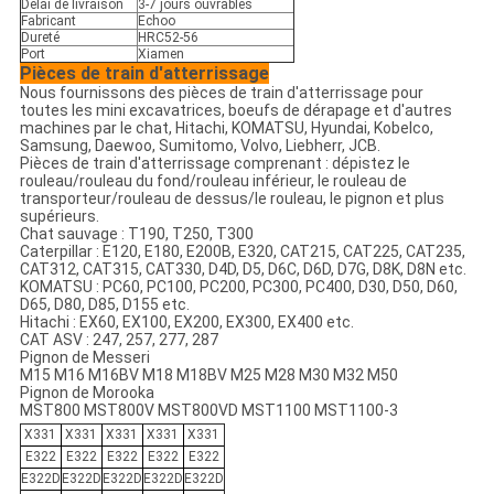
Délai de livraison
3-7 jours ouvrables
Fabricant
Echoo
Dureté
HRC52-56
Port
Xiamen
Pièces de train d'atterrissage
Nous fournissons des pièces de train d'atterrissage pour
toutes les mini excavatrices, boeufs de dérapage et d'autres
machines par le chat, Hitachi, KOMATSU, Hyundai, Kobelco,
Samsung, Daewoo, Sumitomo, Volvo, Liebherr, JCB.
Pièces de train d'atterrissage comprenant : dépistez le
rouleau/rouleau du fond/rouleau inférieur, le rouleau de
transporteur/rouleau de dessus/le rouleau, le pignon et plus
supérieurs.
Chat sauvage : T190, T250, T300
Caterpillar : E120, E180, E200B, E320, CAT215, CAT225, CAT235,
CAT312, CAT315, CAT330, D4D, D5, D6C, D6D, D7G, D8K, D8N etc.
KOMATSU : PC60, PC100, PC200, PC300, PC400, D30, D50, D60,
D65, D80, D85, D155 etc.
Hitachi : EX60, EX100, EX200, EX300, EX400 etc.
CAT ASV : 247, 257, 277, 287
Pignon de Messeri
M15 M16 M16BV M18 M18BV M25 M28 M30 M32 M50
Pignon de Morooka
MST800 MST800V MST800VD MST1100 MST1100-3
X331
X331
X331
X331
X331
E322
E322
E322
E322
E322
E322D
E322D
E322D
E322D
E322D