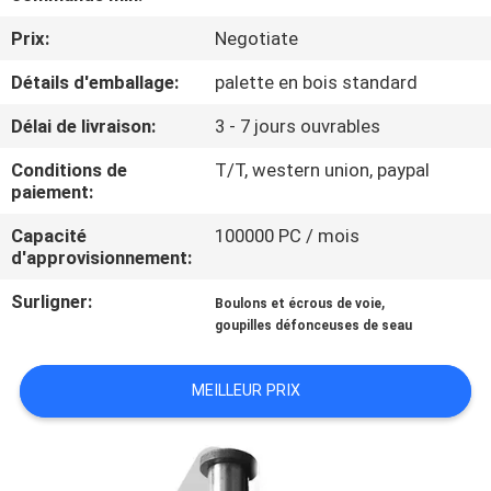
Prix:
Negotiate
CONTRÔLE
Détails d'emballage:
palette en bois standard
DE
QUALITÉ
Délai de livraison:
3 - 7 jours ouvrables
Conditions de
T/T, western union, paypal
NOUVELLES
paiement:
Capacité
100000 PC / mois
d'approvisionnement:
DEMANDEZ
UNE
Surligner:
,
Boulons et écrous de voie
goupilles défonceuses de seau
CITATION
MEILLEUR PRIX
PLAN
DU
SITE