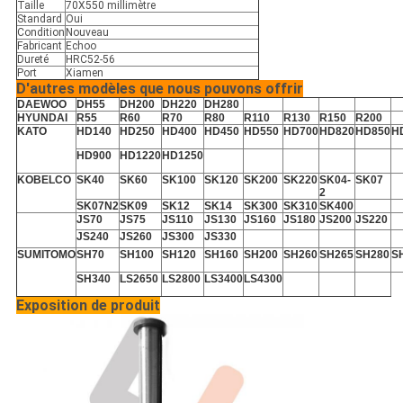
Taille
70X550 millimètre
Standard
Oui
Condition
Nouveau
Fabricant
Echoo
Dureté
HRC52-56
Port
Xiamen
D'autres modèles que nous pouvons offrir
DAEWOO
DH55
DH200
DH220
DH280
HYUNDAI
R55
R60
R70
R80
R110
R130
R150
R200
KATO
HD140
HD250
HD400
HD450
HD550
HD700
HD820
HD850
H
HD900
HD1220
HD1250
KOBELCO
SK40
SK60
SK100
SK120
SK200
SK220
SK04-
SK07
2
SK07N2
SK09
SK12
SK14
SK300
SK310
SK400
JS70
JS75
JS110
JS130
JS160
JS180
JS200
JS220
JS240
JS260
JS300
JS330
SUMITOMO
SH70
SH100
SH120
SH160
SH200
SH260
SH265
SH280
S
SH340
LS2650
LS2800
LS3400
LS4300
Exposition de produit