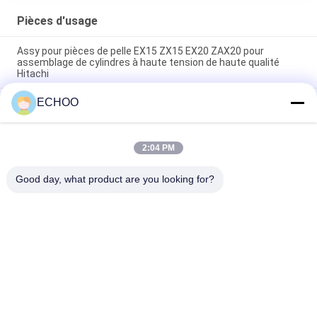
Pièces d'usage
Assy pour pièces de pelle EX15 ZX15 EX20 ZAX20 pour
assemblage de cylindres à haute tension de haute qualité
Hitachi
ECHOO
9W1879 - 6Y6335 Pièces de rechange Accessoires supérieurs
Prix en gros pour l'adaptateur de dents de seau de
l'excavatrice CAT
2:04 PM
Dents de godet V43SYL Pièces de rechange OEM Accessoires
supérieurs pour excavatrice Prix de gros
Good day, what product are you looking for?
Catégories populaires
Tous
Mini Rouleaux 
Mini Pignons 
D'excavatrice
D'excavatrice
Mini Voies 
Pièces Compactes 
D'excavatrice
De Train 