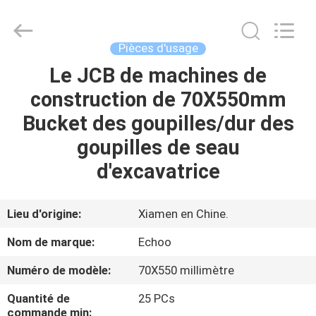
2026
Echoo
Corporation.
All
Rights
Pièces d'usage
Reserved.
Le JCB de machines de
MAISON
construction de 70X550mm
PRODUITS
Bucket des goupilles/dur des
goupilles de seau
AU
d'excavatrice
SUJET
DE
Lieu d'origine:
Xiamen en Chine.
NOUS
Nom de marque:
Echoo
Numéro de modèle:
70X550 millimètre
VISITE
Quantité de
25 PCs
D'USINE
commande min: