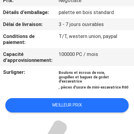
Prix:
Negotiate
Détails d'emballage:
palette en bois standard
CONTRÔLE
DE
Délai de livraison:
3 - 7 jours ouvrables
QUALITÉ
Conditions de
T/T, western union, paypal
paiement:
NOUVELLES
Capacité
100000 PC / mois
d'approvisionnement:
DEMANDEZ
Surligner:
,
Boulons et écrous de voie
goupilles et bagues de godet
UNE
d'excavatrice
,
pièces d'usure de mini-excavatrice R60
CITATION
MEILLEUR PRIX
PLAN
DU
SITE