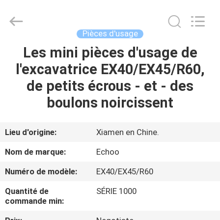
2026
Echoo
Corporation.
All
Rights
Pièces d'usage
Reserved.
Les mini pièces d'usage de
MAISON
l'excavatrice EX40/EX45/R60,
PRODUITS
de petits écrous - et - des
boulons noircissent
AU
SUJET
Lieu d'origine:
Xiamen en Chine.
DE
Nom de marque:
Echoo
NOUS
Numéro de modèle:
EX40/EX45/R60
Quantité de
SÉRIE 1000
VISITE
commande min:
D'USINE