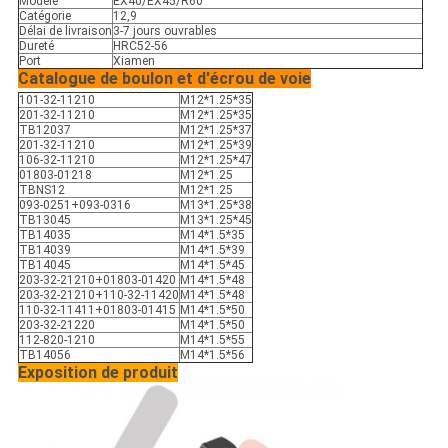
Modèle
EX40/EX45/R60
Catégorie
12,9
Délai de livraison
3-7 jours ouvrables
Dureté
HRC52-56
Port
Xiamen
Catalogue de boulon et d'écrou de voie
101-32-11210
M12*1.25*35
201-32-11210
M12*1.25*35
TB12037
M12*1.25*37
201-32-11210
M12*1.25*39
106-32-11210
M12*1.25*47
01803-01218
M12*1.25
TBNS12
M12*1.25
093-0251+093-0316
M13*1.25*38
TB13045
M13*1.25*45
TB14035
M14*1.5*35
TB14039
M14*1.5*39
TB14045
M14*1.5*45
203-32-21210+01803-01420
M14*1.5*48
203-32-21210+110-32-11420
M14*1.5*48
110-32-11411+01803-01415
M14*1.5*50
203-32-21220
M14*1.5*50
112-820-1210
M14*1.5*55
TB14056
M14*1.5*56
Exposition de produit