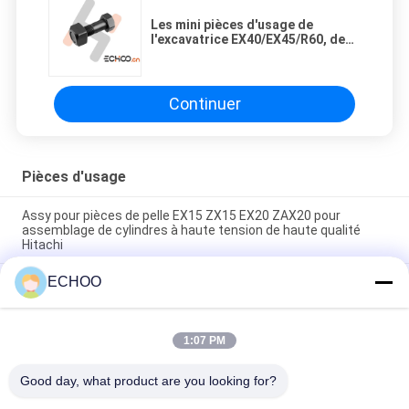
Les mini pièces d'usage de
l'excavatrice EX40/EX45/R60, de
petits écrous - et - des boulons
noircissent
Continuer
Pièces d'usage
Assy pour pièces de pelle EX15 ZX15 EX20 ZAX20 pour
assemblage de cylindres à haute tension de haute qualité
Hitachi
ECHOO
9W1879 - 6Y6335 Pièces de rechange Accessoires supérieurs
Prix en gros pour l'adaptateur de dents de seau de
l'excavatrice CAT
1:07 PM
Dents de godet V43SYL Pièces de rechange OEM Accessoires
supérieurs pour excavatrice Prix de gros
Good day, what product are you looking for?