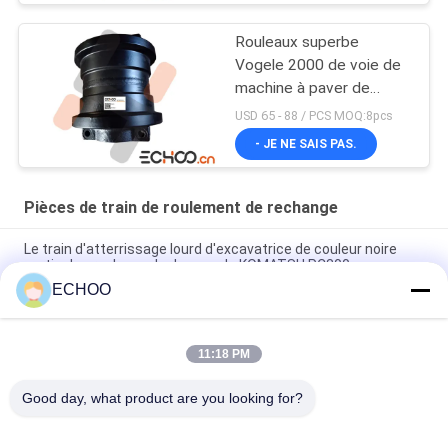
Rouleaux superbe
Vogele 2000 de voie de
machine à paver de
Vogele Pavare Vogele
USD 65 - 88 / PCS MOQ:8pcs
2000
- JE NE SAIS PAS.
Pièces de train de roulement de rechange
Le train d'atterrissage lourd d'excavatrice de couleur noire
partie des rouleaux de dessus de KOMATSU PC300
ECHOO
Le mini train d'atterrissage d'excavatrice d'UX031H0E
partie/l'oisif de voie excavatrice de noir
11:18 PM
UX054V2E BF800 roue de marche pour pavé d'asphalte
5870079
Good day, what product are you looking for?
Catégories populaires
Tous