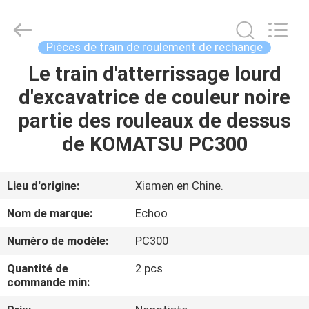
2026
Echoo
Corporation.
All
Rights
Pièces de train de roulement de rechange
Reserved.
Le train d'atterrissage lourd
MAISON
d'excavatrice de couleur noire
PRODUITS
partie des rouleaux de dessus
de KOMATSU PC300
AU
SUJET
Lieu d'origine:
Xiamen en Chine.
DE
Nom de marque:
Echoo
NOUS
Numéro de modèle:
PC300
Quantité de
2 pcs
VISITE
commande min:
D'USINE