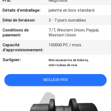
Prix:
Negotiate
Détails d'emballage:
palette en bois standard
CONTRÔLE
DE
Délai de livraison:
3 - 7 jours ouvrables
QUALITÉ
Conditions de
T/T, Western Union, Paypal,
paiement:
Western Union
NOUVELLES
Capacité
100000 PC / mois
d'approvisionnement:
DEMANDEZ
Surligner:
,
Mini excavatrice de Kubota
mini rouleau de voie
UNE
CITATION
MEILLEUR PRIX
PLAN
DU
SITE