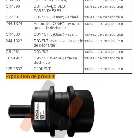
CR4593
D7H, D7R (628mm)
rouleau de transporteur
CR4096
D8H, K AVEC DES
rouleau de transporteur
PARENTHÈSES
CR4531
D8N/R/T (620mm) - arrière
rouleau de transporteur
244-1324
Arrière de D8N/R/T avec la
rouleau de transporteur
garde de décharge
CR4530
D8N/R/T (698mm) - avant
rouleau de transporteur
244-1323
D8N/R/T-
avant avec la garde
rouleau de transporteur
de décharge
CR4681
D9N/R/T
rouleau de transporteur
167-1947
D9N/R/T avec la garde de
rouleau de transporteur
décharge
125-3537
D10N/R/T
rouleau de transporteur
Exposition de produit