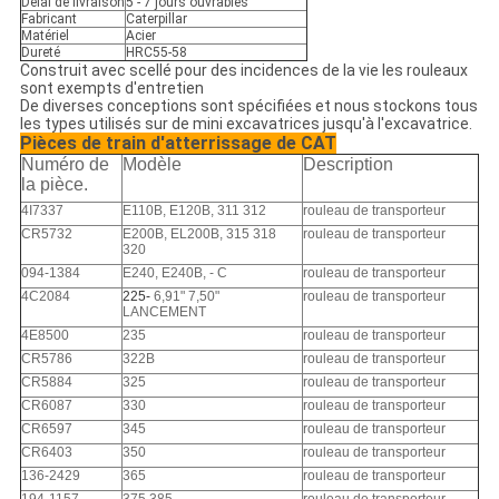
Délai de livraison
5 - 7 jours ouvrables
Fabricant
Caterpillar
Matériel
Acier
Dureté
HRC55-58
Construit avec scellé pour des incidences de la vie les rouleaux
sont exempts d'entretien
De diverses conceptions sont spécifiées et nous stockons tous
les types utilisés sur de mini excavatrices jusqu'à l'excavatrice.
Pièces de train d'atterrissage de CAT
Numéro de
Modèle
Description
la pièce.
4I7337
E110B, E120B, 311 312
rouleau de transporteur
CR5732
E200B, EL200B, 315 318
rouleau de transporteur
320
094-1384
E240, E240B, - C
rouleau de transporteur
4C2084
225-
6,91" 7,50"
rouleau de transporteur
LANCEMENT
4E8500
235
rouleau de transporteur
CR5786
322B
rouleau de transporteur
CR5884
325
rouleau de transporteur
CR6087
330
rouleau de transporteur
CR6597
345
rouleau de transporteur
CR6403
350
rouleau de transporteur
136-2429
365
rouleau de transporteur