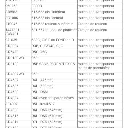
194-1157
375 385
rouleau de transporteur
960253
E300B
rouleau de transporteur
8J6562
615/623 oisif inférieur
rouleau de transporteur
3G1086
615/623 oisif central
rouleau de transporteur
2T0046
615/623 rouleau supérieur
Groupe de rouleau
1447321,
631-657 rouleau de plancher
Groupe de rouleau
8W4731
9J1035
633C, OISIF du FOND de D
rouleau de transporteur
CR3004
D3B, C, G/D4B, C, G
rouleau de transporteur
CR5420
D5C-D5G
rouleau de transporteur
CR3189WB
953
rouleau de transporteur
CR3189
D5B SANS PARENTHÈSES
rouleau de transporteur
moins de parenthèse
CR4007WB
963
rouleau de transporteur
CR4587
D4H (475mm)
rouleau de transporteur
CR4585
D4H (500mm)
rouleau de transporteur
CR4589
D5H, D6M
rouleau de transporteur
CR4094
D6D avec des parenthèses
rouleau de transporteur
8E4007
D5H, treuil 517
rouleau de transporteur
CR4909
D6H, D6R (545mm)
rouleau de transporteur
CR4616
D6H, D6R (570mm)
rouleau de transporteur
CR4911
D7H, D7R (585mm)
rouleau de transporteur