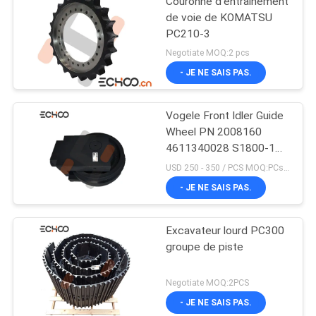
Couronne d'entraînement
de voie de KOMATSU
PC210-3
Negotiate MOQ:2 pcs
- JE NE SAIS PAS.
Vogele Front Idler Guide
Wheel PN 2008160
4611340028 S1800-1
superbes
USD 250 - 350 / PCS MOQ:PCs 1
- JE NE SAIS PAS.
Excavateur lourd PC300
groupe de piste
Negotiate MOQ:2PCS
- JE NE SAIS PAS.