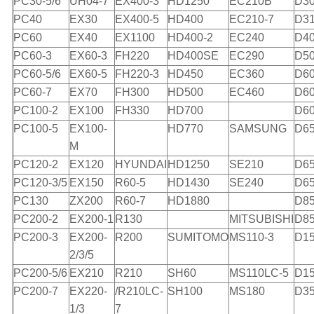
PC30-5/6
UH04-7
EX400-3
HD1250
EC210B
D3
PC40
EX30
EX400-5
HD400
EC210-7
D3
PC60
EX40
EX1100
HD400-2
EC240
D4
PC60-3
EX60-3
FH220
HD400SE
EC290
D5
PC60-5/6
EX60-5
FH220-3
HD450
EC360
D6
PC60-7
EX70
FH300
HD500
EC460
D60
PC100-2
EX100
FH330
HD700
D60
PC100-5
EX100-
HD770
SAMSUNG
D6
M
PC120-2
EX120
HYUNDAI
HD1250
SE210
D65
PC120-3/5
EX150
R60-5
HD1430
SE240
D65
PC130
ZX200
R60-7
HD1880
D85
PC200-2
EX200-1
R130
MITSUBISHI
D85
PC200-3
EX200-
R200
SUMITOMO
MS110-3
D1
2/3/5
PC200-5/6
EX210
R210
SH60
MS110LC-5
D1
PC200-7
EX220-
/R210LC-
SH100
MS180
D3
1/3
7