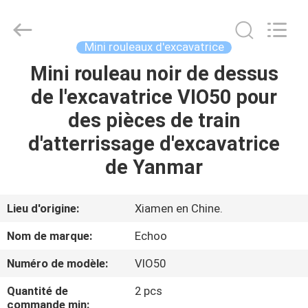
2026
Echoo
Corporation.
All
Rights
Mini rouleaux d'excavatrice
Reserved.
Mini rouleau noir de dessus
MAISON
de l'excavatrice VIO50 pour
PRODUITS
des pièces de train
d'atterrissage d'excavatrice
AU
de Yanmar
SUJET
DE
Lieu d'origine:
Xiamen en Chine.
NOUS
Nom de marque:
Echoo
Numéro de modèle:
VIO50
VISITE
Quantité de
2 pcs
D'USINE
commande min: