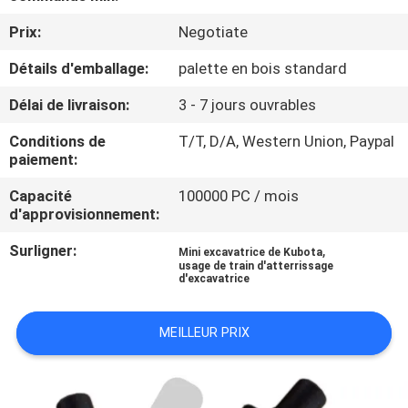
Prix:
Negotiate
CONTRÔLE
Détails d'emballage:
palette en bois standard
DE
QUALITÉ
Délai de livraison:
3 - 7 jours ouvrables
Conditions de
T/T, D/A, Western Union, Paypal
NOUVELLES
paiement:
Capacité
100000 PC / mois
d'approvisionnement:
DEMANDEZ
UNE
Surligner:
,
Mini excavatrice de Kubota
usage de train d'atterrissage
CITATION
d'excavatrice
MEILLEUR PRIX
PLAN
DU
SITE