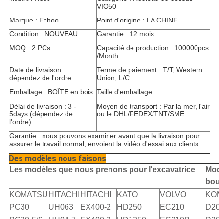
VIO50
Marque : Echoo
Point d'origine : LA CHINE
Condition : NOUVEAU
Garantie : 12 mois
MOQ : 2 PCs
Capacité de production : 100000pcs
/Month
Date de livraison :
Terme de paiement : T/T, Western
dépendez de l'ordre
Union, L/C
Emballage : BOÎTE en bois
Taille d'emballage :
Délai de livraison : 3 -
Moyen de transport : Par la mer, l'air
5days (dépendez de
ou le DHL/FEDEX/TNT/SME
l'ordre)
Garantie : nous pouvons examiner avant que la livraison pour
assurer le travail normal, envoient la vidéo d'essai aux clients
Des modèles nous faisons
Les modèles que nous prenons pour l'excavatrice
Mod
bou
KOMATSU
HITACHI
HITACHI
KATO
VOLVO
KO
PC30
UH063
EX400-2
HD250
EC210
D2