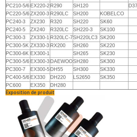
PC210-5/6
EX220-2
R290
SH120
D3
PC220-5/6
ZX200-3
R290LC
SH200
KOBELCO
PC240-3
ZX230
R320
SH220
SK60
PC240-5
ZX240
R320LC
SH220-3
SK100
PC300-3
ZX330-1
R320LC-7
SH220LC3
SK200
PC300-5K
ZX330-3
RX200
SH260
SK220
PC300-6K
EX300-1
SH265
SK230
PC300-5/6
EX300-3
DAEWOO
SH280
SK300
PC300-7
EX300-5
DH55
SH300
SK330
PC400-5/6
EX330
DH220
LS2650
SK350
PC600
EX350
DH280
Exposition de produit