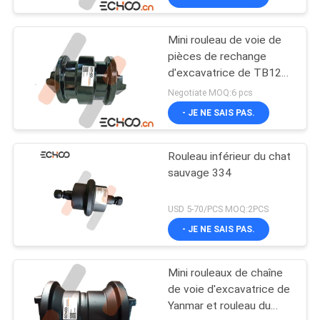
Mini rouleau de voie de
pièces de rechange
d'excavatrice de TB125
Takeuchi
Negotiate MOQ:6 pcs
- JE NE SAIS PAS.
Rouleau inférieur du chat
sauvage 334
USD 5-70/PCS MOQ:2PCS
- JE NE SAIS PAS.
Mini rouleaux de chaîne
de voie d'excavatrice de
Yanmar et rouleau du