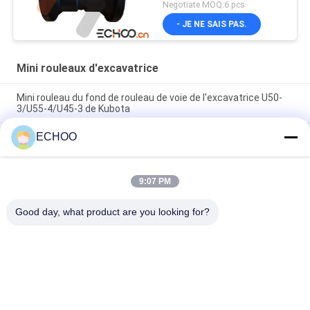
fond VIO75
Negotiate MOQ:6 pcs
- JE NE SAIS PAS.
Mini rouleaux d'excavatrice
Mini rouleau du fond de rouleau de voie de l'excavatrice U50-
3/U55-4/U45-3 de Kubota
ECHOO
9106672 train d'atterrissage d'excavatrice du rouleau
9106672 de voie le mini partie le rouleau inférieur
Le rouleau Takeuchi de la voie TB020 partie pièces de
9:07 PM
Takeuchi de mini de train d'atterrissage rouleau inférieur
défonceur de pièces de mini
Good day, what product are you looking for?
Catégories populaires
Tous
Mini Rouleaux 
Mini Pignons 
D'excavatrice
D'excavatrice