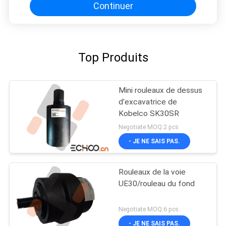
Continuer
Top Produits
Mini rouleaux de dessus
d'excavatrice de
Kobelco SK30SR
Negotiate MOQ:2 pcs
- JE NE SAIS PAS.
Rouleaux de la voie
UE30/rouleau du fond
Negotiate MOQ:6 pcs
- JE NE SAIS PAS.