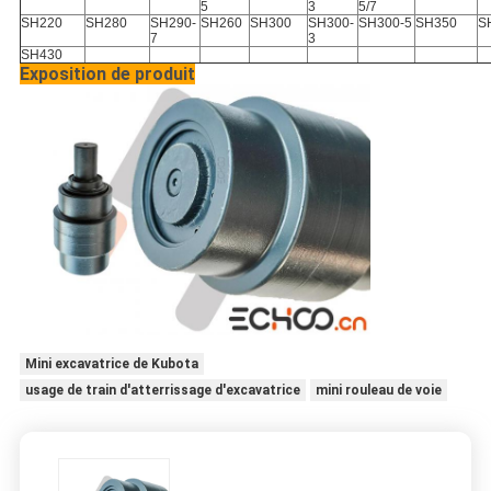
5
3
5/7
SH220
SH280
SH290-
SH260
SH300
SH300-
SH300-5
SH350
S
7
3
SH430
Exposition de produit
Mini excavatrice de Kubota
usage de train d'atterrissage d'excavatrice
mini rouleau de voie