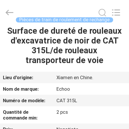
2026
Echoo
Corporation.
All
Rights
Pièces de train de roulement de rechange
Reserved.
Surface de dureté de rouleaux
MAISON
d'excavatrice de noir de CAT
PRODUITS
315L/de rouleaux
transporteur de voie
AU
SUJET
Lieu d'origine:
Xiamen en Chine.
DE
Nom de marque:
Echoo
NOUS
Numéro de modèle:
CAT 315L
Quantité de
2 pcs
VISITE
commande min:
D'USINE