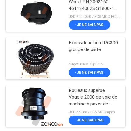
Wheel PN 2008160
4611340028 S1800-1
superbes
USD 250 - 350 / PCS MOQ:PCs 1
- JE NE SAIS PAS.
Excavateur lourd PC300
groupe de piste
Negotiate MOQ:2PCS
- JE NE SAIS PAS.
Rouleaux superbe
Vogele 2000 de voie de
machine à paver de
Vogele Pavare Vogele
USD 65 - 88 / PCS MOQ:8pcs
2000
- JE NE SAIS PAS.