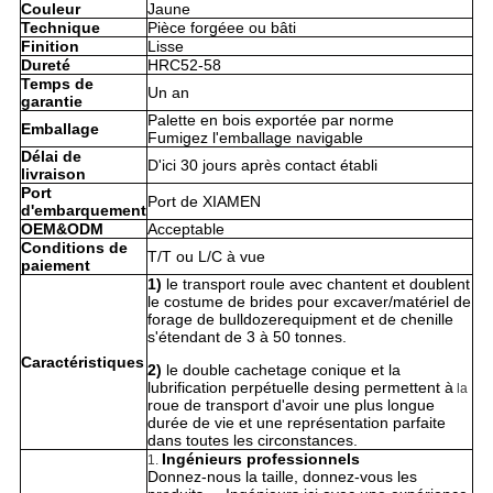
Couleur
Jaune
Technique
Pièce forgéee ou bâti
Finition
Lisse
Dureté
HRC52-58
Temps de
Un an
garantie
Palette en bois exportée par norme
Emballage
Fumigez l'emballage navigable
Délai de
D'ici 30 jours après contact établi
livraison
Port
Port de XIAMEN
d'embarquement
OEM&ODM
Acceptable
Conditions de
T/T ou L/C à vue
paiement
1)
le transport roule avec chantent et doublent
le costume de brides pour excaver/matériel de
forage de bulldozerequipment et de chenille
s'étendant de 3 à 50 tonnes.
Caractéristiques
2)
le double cachetage conique et la
lubrification perpétuelle desing permettent à
la
roue de transport d'avoir une plus longue
durée de vie et une représentation parfaite
dans toutes les circonstances.
Ingénieurs professionnels
1.
Donnez-nous la taille, donnez-vous les