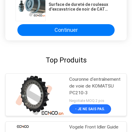
Surface de dureté de rouleaux
d'excavatrice de noir de CAT
315L/de rouleaux transporteur de
voie
Continuer
Top Produits
Couronne d'entraînement
de voie de KOMATSU
PC210-3
Negotiate MOQ:2 pcs
- JE NE SAIS PAS.
Vogele Front Idler Guide