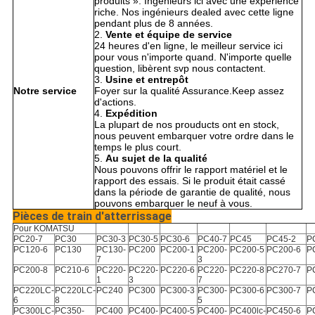
produits ». Ingénieurs ici avec une expérience
riche. Nos ingénieurs dealed avec cette ligne
pendant plus de 8 années.
2.
Vente et équipe de service
24 heures d'en ligne, le meilleur service ici
pour vous n'importe quand. N'importe quelle
question, libèrent svp nous contactent.
3.
Usine et entrepôt
Notre service
Foyer sur la qualité Assurance.Keep assez
d'actions.
4.
Expédition
La plupart de nos prouducts ont en stock,
nous peuvent embarquer votre ordre dans le
temps le plus court.
5.
Au sujet de la qualité
Nous pouvons offrir le rapport matériel et le
rapport des essais. Si le produit était cassé
dans la période de garantie de qualité, nous
pouvons embarquer le neuf à vous.
Pièces de train d'atterrissage
Pour KOMATSU
PC20-7
PC30
PC30-3
PC30-5
PC30-6
PC40-7
PC45
PC45-2
P
PC120-6
PC130
PC130-
PC200
PC200-1
PC200-
PC200-5
PC200-6
P
7
3
PC200-8
PC210-6
PC220-
PC220-
PC220-6
PC220-
PC220-8
PC270-7
P
1
3
7
PC220LC-
PC220LC-
PC240
PC300
PC300-3
PC300-
PC300-6
PC300-7
P
6
8
5
PC300LC-
PC350-
PC400
PC400-
PC400-5
PC400-
PC400lc-
PC450-6
P