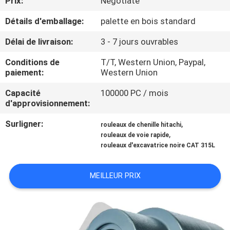
Prix:
Negotiate
Détails d'emballage:
palette en bois standard
CONTRÔLE
DE
Délai de livraison:
3 - 7 jours ouvrables
QUALITÉ
Conditions de
T/T, Western Union, Paypal,
paiement:
Western Union
NOUVELLES
Capacité
100000 PC / mois
d'approvisionnement:
DEMANDEZ
Surligner:
,
rouleaux de chenille hitachi
,
rouleaux de voie rapide
UNE
rouleaux d'excavatrice noire CAT 315L
CITATION
MEILLEUR PRIX
PLAN
DU
SITE