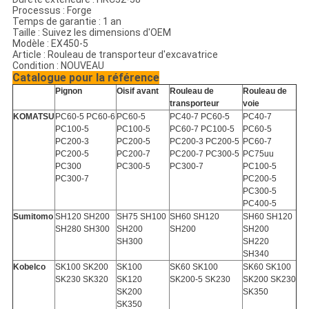
Processus : Forge
Temps de garantie : 1 an
Taille : Suivez les dimensions d'OEM
Modèle : EX450-5
Article : Rouleau de transporteur d'excavatrice
Condition : NOUVEAU
Catalogue pour la référence
Pignon
Oisif avant
Rouleau de
Rouleau de
transporteur
voie
KOMATSU
PC60-5 PC60-6
PC60-5
PC40-7 PC60-5
PC40-7
PC100-5
PC100-5
PC60-7 PC100-5
PC60-5
PC200-3
PC200-5
PC200-3 PC200-5
PC60-7
PC200-5
PC200-7
PC200-7 PC300-5
PC75uu
PC300
PC300-5
PC300-7
PC100-5
PC300-7
PC200-5
PC300-5
PC400-5
Sumitomo
SH120 SH200
SH75 SH100
SH60 SH120
SH60 SH120
SH280 SH300
SH200
SH200
SH200
SH300
SH220
SH340
Kobelco
SK100 SK200
SK100
SK60 SK100
SK60 SK100
SK230 SK320
SK120
SK200-5 SK230
SK200 SK230
SK200
SK350
SK350