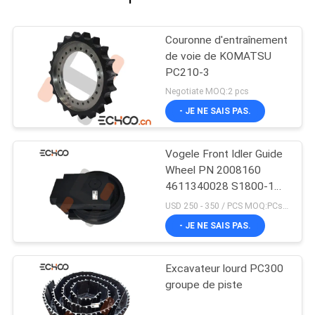
Couronne d'entraînement
de voie de KOMATSU
PC210-3
Negotiate MOQ:2 pcs
- JE NE SAIS PAS.
Vogele Front Idler Guide
Wheel PN 2008160
4611340028 S1800-1
superbes
USD 250 - 350 / PCS MOQ:PCs 1
- JE NE SAIS PAS.
Excavateur lourd PC300
groupe de piste