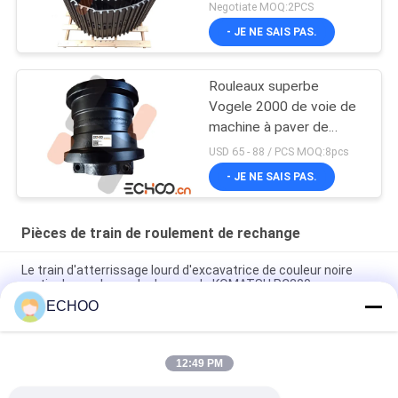
Negotiate MOQ:2PCS
- JE NE SAIS PAS.
Rouleaux superbe
Vogele 2000 de voie de
machine à paver de
Vogele Pavare Vogele
USD 65 - 88 / PCS MOQ:8pcs
2000
- JE NE SAIS PAS.
Pièces de train de roulement de rechange
Le train d'atterrissage lourd d'excavatrice de couleur noire
partie des rouleaux de dessus de KOMATSU PC300
ECHOO
Le mini train d'atterrissage d'excavatrice d'UX031H0E
partie/l'oisif de voie excavatrice de noir
12:49 PM
UX054V2E BF800 roue de marche pour pavé d'asphalte
5870079