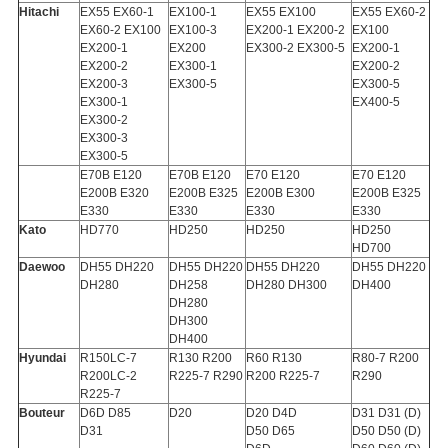
Hitachi
EX55 EX60-1
EX100-1
EX55 EX100
EX55 EX60-2
EX60-2 EX100
EX100-3
EX200-1 EX200-2
EX100
EX200-1
EX200
EX300-2 EX300-5
EX200-1
EX200-2
EX300-1
EX200-2
EX200-3
EX300-5
EX300-5
EX300-1
EX400-5
EX300-2
EX300-3
EX300-5
E70B E120
E70B E120
E70 E120
E70 E120
E200B E320
E200B E325
E200B E300
E200B E325
E330
E330
E330
E330
Kato
HD770
HD250
HD250
HD250
HD700
Daewoo
DH55 DH220
DH55 DH220
DH55 DH220
DH55 DH220
DH280
DH258
DH280 DH300
DH400
DH280
DH300
DH400
Hyundai
R150LC-7
R130 R200
R60 R130
R80-7 R200
R200LC-2
R225-7 R290
R200 R225-7
R290
R225-7
Bouteur
D6D D85
D20
D20 D4D
D31 D31 (D)
D31
D50 D65
D50 D50 (D)