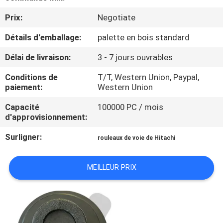
Prix:
Negotiate
CONTRÔLE
Détails d'emballage:
palette en bois standard
DE
QUALITÉ
Délai de livraison:
3 - 7 jours ouvrables
Conditions de
T/T, Western Union, Paypal,
NOUVELLES
paiement:
Western Union
Capacité
100000 PC / mois
d'approvisionnement:
DEMANDEZ
UNE
Surligner:
rouleaux de voie de Hitachi
CITATION
MEILLEUR PRIX
PLAN
DU
SITE