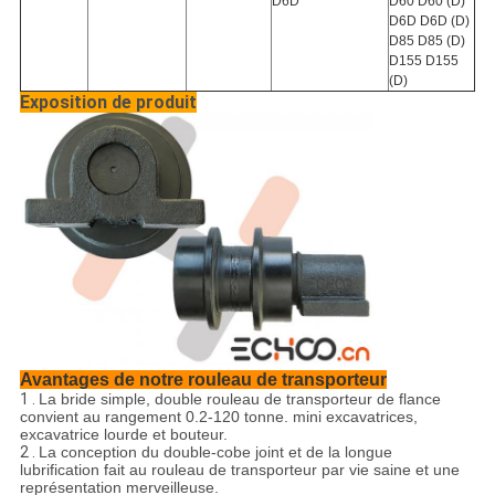
D6D
D60 D60 (D)
D6D D6D (D)
D85 D85 (D)
D155 D155
(D)
Exposition de produit
Avantages de notre rouleau de transporteur
1 .
La bride simple, double rouleau de transporteur de flance
convient au rangement 0.2-120 tonne. mini excavatrices,
excavatrice lourde et bouteur.
2 .
La conception du double-cobe joint et de la longue
lubrification fait au rouleau de transporteur par vie saine et une
représentation merveilleuse.