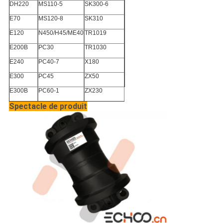
DH220
MS110-5
SK300-6
E70
MS120-8
SK310
E120
N450/H45/ME40
TR1019
E200B
PC30
TR1030
E240
PC40-7
X180
E300
PC45
ZX50
E300B
PC60-1
ZX230
Spectacle de produit