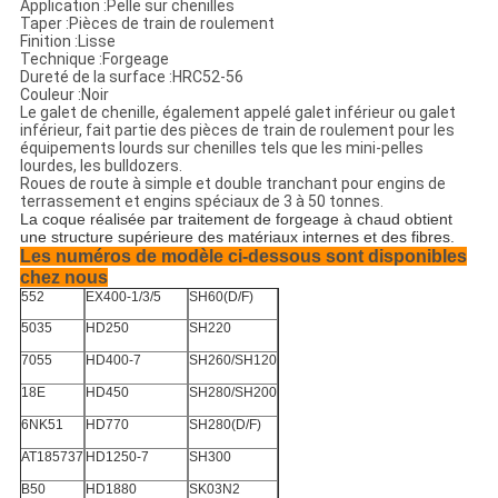
Application :
Pelle sur chenilles
Taper :
Pièces de train de roulement
Finition :
Lisse
Technique :
Forgeage
Dureté de la surface :
HRC52-56
Couleur :
Noir
Le galet de chenille, également appelé galet inférieur ou galet
inférieur, fait partie des pièces de train de roulement pour les
équipements lourds sur chenilles tels que les mini-pelles
lourdes, les bulldozers.
Roues de route à simple et double tranchant pour engins de
terrassement et engins spéciaux de 3 à 50 tonnes.
La coque réalisée par traitement de forgeage à chaud obtient
une structure supérieure des matériaux internes et des fibres.
Les numéros de modèle ci-dessous sont disponibles
chez nous
552
EX400-1/3/5
SH60(D/F)
5035
HD250
SH220
7055
HD400-7
SH260/SH120
18E
HD450
SH280/SH200
6NK51
HD770
SH280(D/F)
AT185737
HD1250-7
SH300
B50
HD1880
SK03N2