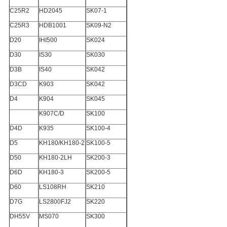
C25R2
HD2045
SK07-1
C25R3
HDB1001
SK09-N2
D20
IHI500
SK024
D30
IS30
SK030
D3B
IS40
SK042
D3CD
K903
SK042
D4
K904
SK045
K907C/D
SK100
D4D
K935
SK100-4
D5
KH180/KH180-2
SK100-5
D50
KH180-2LH
SK200-3
D6D
KH180-3
SK200-5
D60
LS108RH
SK210
D7G
LS2800FJ2
SK220
DH55V
MS070
SK300