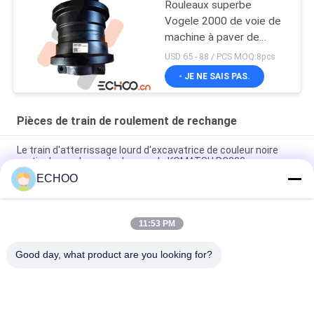
Rouleaux superbe
Vogele 2000 de voie de
machine à paver de
Vogele Pavare Vogele
USD 65 - 88 / PCS MOQ:8pcs
2000
- JE NE SAIS PAS.
Pièces de train de roulement de rechange
Le train d'atterrissage lourd d'excavatrice de couleur noire
partie des rouleaux de dessus de KOMATSU PC300
ECHOO
Le mini train d'atterrissage d'excavatrice d'UX031H0E
partie/l'oisif de voie excavatrice de noir
11:53 PM
UX054V2E BF800 roue de marche pour pavé d'asphalte
5870079
Good day, what product are you looking for?
Catégories populaires
Tous