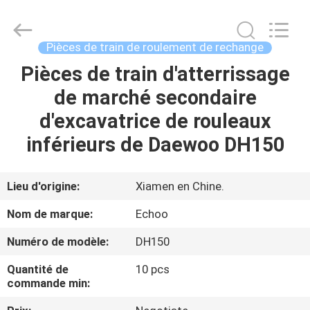
2026
Echoo
Corporation.
All
Rights
Pièces de train de roulement de rechange
Reserved.
Pièces de train d'atterrissage
MAISON
de marché secondaire
PRODUITS
d'excavatrice de rouleaux
inférieurs de Daewoo DH150
AU
SUJET
Lieu d'origine:
Xiamen en Chine.
DE
Nom de marque:
Echoo
NOUS
Numéro de modèle:
DH150
Quantité de
10 pcs
VISITE
commande min:
D'USINE