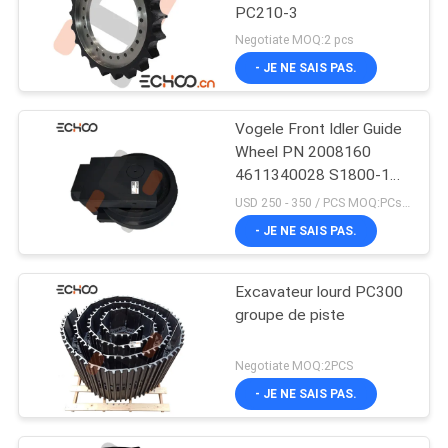
PC210-3
Negotiate MOQ:2 pcs
- JE NE SAIS PAS.
Vogele Front Idler Guide
Wheel PN 2008160
4611340028 S1800-1
superbes
USD 250 - 350 / PCS MOQ:PCs 1
- JE NE SAIS PAS.
Excavateur lourd PC300
groupe de piste
Negotiate MOQ:2PCS
- JE NE SAIS PAS.