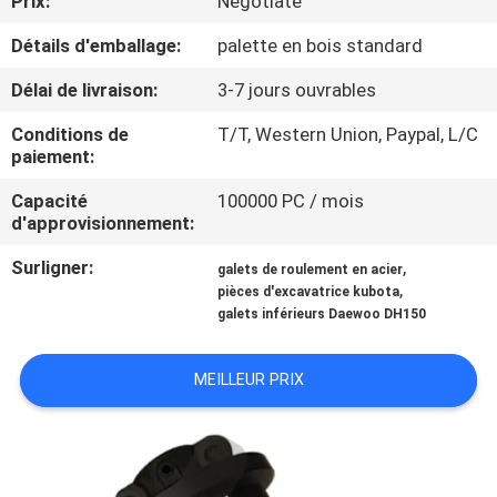
Prix:
Negotiate
Détails d'emballage:
palette en bois standard
CONTRÔLE
DE
Délai de livraison:
3-7 jours ouvrables
QUALITÉ
Conditions de
T/T, Western Union, Paypal, L/C
paiement:
NOUVELLES
Capacité
100000 PC / mois
d'approvisionnement:
DEMANDEZ
Surligner:
,
galets de roulement en acier
,
pièces d'excavatrice kubota
UNE
galets inférieurs Daewoo DH150
CITATION
MEILLEUR PRIX
PLAN
DU
SITE