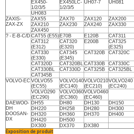
EX450-
EX450LC-
UH07-7
UH081
1/2/3/5
1/2/3/5
UH083
ZAXIS-
ZAX55
ZAX70
ZAX120
ZAX200
ZAX-ZX
ZAX210
ZAX230
ZAX240
ZAX330
ZAX450
? - E-B-C/D
CAT55 (E55)
E70B
E120B
CAT311
CAT312
CAT320
E200B
CAT325
(E312)
(E320)
(E325)
CAT330
CAT345
CAT320B
CAT320C
(E330)
(E345)
CAT320D
CAT320BL
CAT330B
CAT330C
CAT330BL
CAT330D
CAT325B
CAT325BL
CAT345B
VOLVO-EC
VOLVO55
VOLVO140
VOLVO210
VOLVO240
(EC55)
(EC140)
(EC210)
(EC240)
VOLVO290
VOLVO360
VOLVO460
(EC290)
(EC360)
(EC460)
DAEWOO-
DH55
DH80
DH130
DH150
DH
DH220
DH258
DH280
DH300
DOOSAN-
DH320
DH360
DH370
DH400
DX
DH420
DH500
DX300
DX370
DX380
Exposition de produit