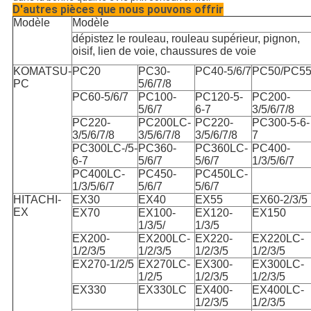
D'autres pièces que nous pouvons offrir
Modèle
Modèle
dépistez le rouleau, rouleau supérieur, pignon,
oisif, lien de voie, chaussures de voie
KOMATSU-
PC20
PC30-
PC40-5/6/7
PC50/PC5
PC
5/6/7/8
PC60-5/6/7
PC100-
PC120-5-
PC200-
5/6/7
6-7
3/5/6/7/8
PC220-
PC200LC-
PC220-
PC300-5-6-
3/5/6/7/8
3/5/6/7/8
3/5/6/7/8
7
PC300LC-/5-
PC360-
PC360LC-
PC400-
6-7
5/6/7
5/6/7
1/3/5/6/7
PC400LC-
PC450-
PC450LC-
1/3/5/6/7
5/6/7
5/6/7
HITACHI-
EX30
EX40
EX55
EX60-2/3/5
EX
EX70
EX100-
EX120-
EX150
1/3/5/
1/3/5
EX200-
EX200LC-
EX220-
EX220LC-
1/2/3/5
1/2/3/5
1/2/3/5
1/2/3/5
EX270-1/2/5
EX270LC-
EX300-
EX300LC-
1/2/5
1/2/3/5
1/2/3/5
EX330
EX330LC
EX400-
EX400LC-
1/2/3/5
1/2/3/5