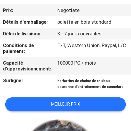
Prix:
Negotiate
CONTRÔLE
Détails d'emballage:
palette en bois standard
DE
QUALITÉ
Délai de livraison:
3 - 7 jours ouvrables
Conditions de
T/T, Western Union, Paypal, L/C
NOUVELLES
paiement:
Capacité
100000 PC / mois
d'approvisionnement:
DEMANDEZ
UNE
Surligner:
,
barbotins de chaîne de rouleau
couronne d'entraînement de cannelure
CITATION
MEILLEUR PRIX
PLAN
DU
SITE