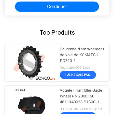
Continuer
Top Produits
Couronne d'entraînement
de voie de KOMATSU
PC210-3
Negotiate MOQ:2 pcs
- JE NE SAIS PAS.
Vogele Front Idler Guide
Wheel PN 2008160
4611340028 S1800-1
superbes
USD 250 - 350 / PCS MOQ:PCs 1