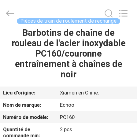
2026
Echoo
Corporation.
All
Rights
Pièces de train de roulement de rechange
Reserved.
Barbotins de chaîne de
MAISON
rouleau de l'acier inoxydable
PRODUITS
PC160/couronne
entraînement à chaînes de
AU
noir
SUJET
DE
Lieu d'origine:
Xiamen en Chine.
NOUS
Nom de marque:
Echoo
Numéro de modèle:
PC160
VISITE
Quantité de
2 pcs
D'USINE
commande min: