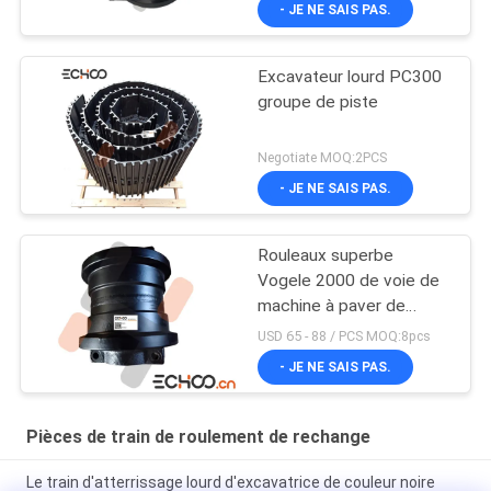
- JE NE SAIS PAS.
Excavateur lourd PC300
groupe de piste
Negotiate MOQ:2PCS
- JE NE SAIS PAS.
Rouleaux superbe
Vogele 2000 de voie de
machine à paver de
Vogele Pavare Vogele
USD 65 - 88 / PCS MOQ:8pcs
2000
- JE NE SAIS PAS.
Pièces de train de roulement de rechange
Le train d'atterrissage lourd d'excavatrice de couleur noire