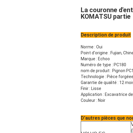
La couronne d'ent
KOMATSU partie
Description de produit
Norme : Oui
Point d'origine :
Fujian, Chin
Marque :
Echoo
Numéro de type : PC180
nom de produit : Pignon PC
Technologie :
Pièce forgéee
Garantie de qualité :
12 moi
Finir :
Lisse
Application :
Excavatrice de
Couleur :
Noir
D'autres pièces que no