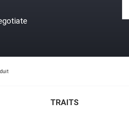
egotiate
duit
TRAITS