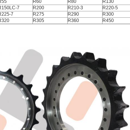
R55
R60
R80
R130
R150LC-7
R200
R210-3
R220-5
R225-7
R275
R290
R300
R320
R305
R360
R450