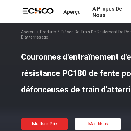
A Propos De
Aperçu
Nous
Aperçu
/
Produits
/
Pièces De Train De Roulement De Re
D'atterrissage
Couronnes d'entraînement d'e
résistance PC180 de fente po
défonceuses de train d'atterr
Meilleur Prix
Mail Nous