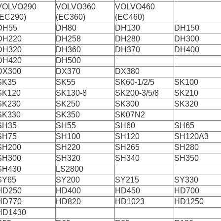
VOLVO290
VOLVO360
VOLVO460
(EC290)
(EC360)
(EC460)
DH55
DH80
DH130
DH150
DH220
DH258
DH280
DH300
DH320
DH360
DH370
DH400
DH420
DH500
DX300
DX370
DX380
SK35
SK55
SK60-1/2/5
SK100
SK120
SK130-8
SK200-3/5/8
SK210
SK230
SK250
SK300
SK320
SK330
SK350
SK07N2
SH35
SH55
SH60
SH65
SH75
SH100
SH120
SH120A3
SH200
SH220
SH265
SH280
SH300
SH320
SH340
SH350
SH430
LS2800
SY65
SY200
SY215
SY330
HD250
HD400
HD450
HD700
HD770
HD820
HD1023
HD1250
HD1430