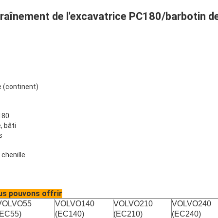
raînement de l'excavatrice PC180/barbotin d
e (continent)
180
, bâti
s
 chenille
us pouvons offrir
VOLVO55
VOLVO140
VOLVO210
VOLVO240
(EC55)
(EC140)
(EC210)
(EC240)